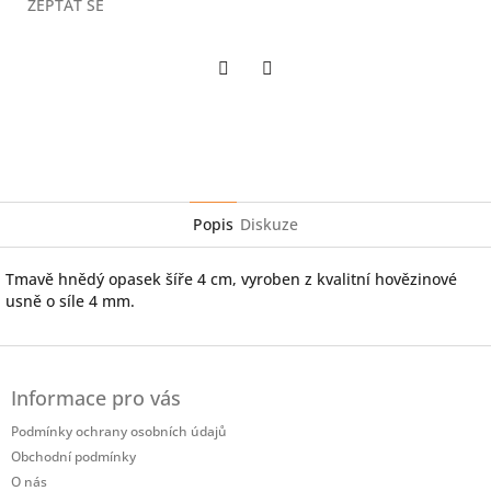
ZEPTAT SE
Twitter
Facebook
Popis
Diskuze
Tmavě hnědý opasek šíře 4 cm, vyroben z kvalitní hovězinové
usně o síle 4 mm.
Z
á
Informace pro vás
p
a
Podmínky ochrany osobních údajů
t
Obchodní podmínky
í
O nás