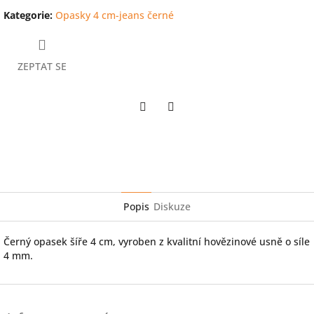
Kategorie
:
Opasky 4 cm-jeans černé
ZEPTAT SE
Twitter
Facebook
Popis
Diskuze
Černý opasek šíře 4 cm, vyroben z kvalitní hovězinové usně o síle
4 mm.
Z
á