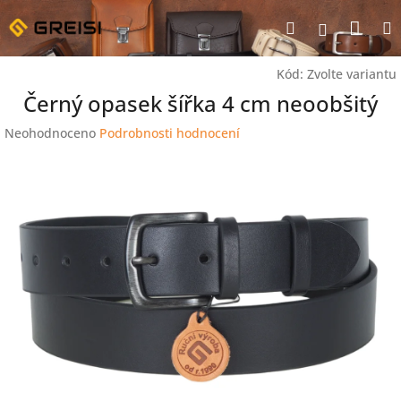
Přejít
Nák
Hledat
na
Přihlášen
obsah
koší
Kód:
Zvolte variantu
Černý opasek šířka 4 cm neoobšitý
Průměrné
Neohodnoceno
Podrobnosti hodnocení
hodnocení
produktu
je
0,0
z
5
hvězdiček.