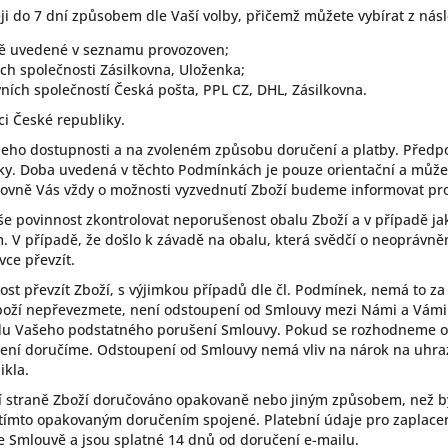
 do 7 dní způsobem dle Vaší volby, přičemž můžete vybírat z násl
ě uvedené v seznamu provozoven;
ch společnosti Zásilkovna, Uloženka;
ích společností Česká pošta, PPL CZ, DHL, Zásilkovna.
ci České republiky.
 jeho dostupnosti a na zvoleném způsobu doručení a platby. Před
y. Doba uvedená v těchto Podmínkách je pouze orientační a může s
ovně Vás vždy o možnosti vyzvednutí Zboží budeme informovat pro
še povinnost zkontrolovat neporušenost obalu Zboží a v případě ja
 V případě, že došlo k závadě na obalu, která svědčí o neoprávněn
vce převzít.
nost převzít Zboží, s výjimkou případů dle čl. Podmínek, nemá to z
Zboží nepřevezmete, není odstoupení od Smlouvy mezi Námi a Vámi
du Vašeho podstatného porušení Smlouvy. Pokud se rozhodneme od
pení doručíme. Odstoupení od Smlouvy nemá vliv na nárok na uhra
ikla.
í straně Zboží doručováno opakovaně nebo jiným způsobem, než b
 tímto opakovaným doručením spojené. Platební údaje pro zaplace
 Smlouvě a jsou splatné 14 dnů od doručení e-mailu.