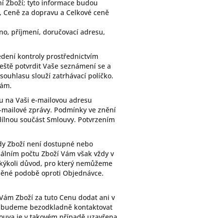
 Zboží; tyto informace budou
, Ceně za dopravu a Celkové ceně
no, příjmení, doručovací adresu,
dení kontroly prostřednictvím
ještě potvrdit Vaše seznámení se a
uhlasu slouží zatrhávací políčko.
Nám.
u na Vaši e-mailovou adresu
-mailové zprávy. Podmínky ve znění
edílnou součást Smlouvy. Potvrzením
dy Zboží není dostupné nebo
málním počtu Zboží Vám však vždy v
akýkoli důvod, pro který nemůžeme
něné podobě oproti Objednávce.
Vám Zboží za tuto Cenu dodat ani v
Vás budeme bezodkladně kontaktovat
uva je v takovém případě uzavřena