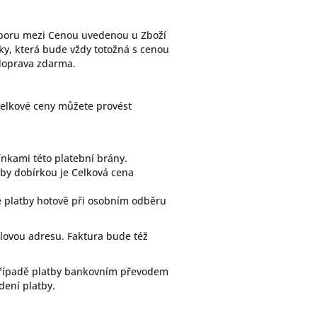
zporu mezi Cenou uvedenou u Zboží
y, která bude vždy totožná s cenou
doprava zdarma.
elkové ceny můžete provést
ínkami této platební brány.
tby dobírkou je Celková cena
dě platby hotově při osobním odběru
lovou adresu. Faktura bude též
V případě platby bankovním převodem
dení platby.