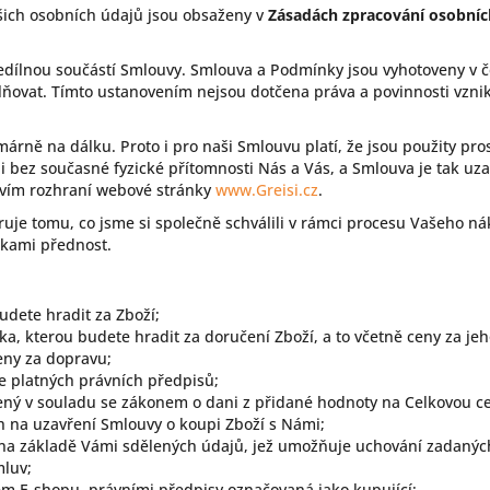
šich osobních údajů jsou obsaženy v
Zásadách zpracování osobníc
edílnou součástí Smlouvy. Smlouva a Podmínky jsou vyhotoveny v 
ovat. Tímto ustanovením nejsou dotčena práva a povinnosti vzni
imárně na dálku. Proto i pro naši Smlouvu platí, že jsou použity p
 bez současné fyzické přítomnosti Nás a Vás, a Smlouva je tak u
ctvím rozhraní webové stránky
www.Greisi.cz
.
uje tomu, co jsme si společně schválili v rámci procesu Vašeho 
kami přednost.
udete hradit za Zboží;
ka, kterou budete hradit za doručení Zboží, a to včetně ceny za jeh
eny za dopravu;
e platných právních předpisů;
ený v souladu se zákonem o dani z přidané hodnoty na Celkovou c
h na uzavření Smlouvy o koupi Zboží s Námi;
 na základě Vámi sdělených údajů, jež umožňuje uchování zadaných
luv;
m E-shopu, právními předpisy označovaná jako kupující;