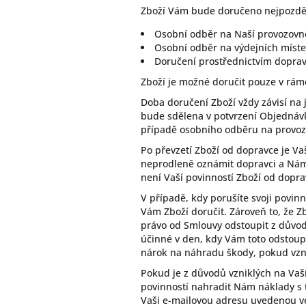
Zboží Vám bude doručeno nejpozději
Osobní odběr na Naší provozovn
Osobní odběr na výdejních míste
Doručení prostřednictvím dopravn
Zboží je možné doručit pouze v rám
Doba doručení Zboží vždy závisí na
bude sdělena v potvrzení Objednávk
případě osobního odběru na provoz
Po převzetí Zboží od dopravce je Va
neprodleně oznámit dopravci a Nám.
není Vaší povinností Zboží od dopra
V případě, kdy porušíte svoji povin
Vám Zboží doručit. Zároveň to, že 
právo od Smlouvy odstoupit z důvo
účinné v den, kdy Vám toto odstou
nárok na náhradu škody, pokud vzn
Pokud je z důvodů vzniklých na Vaš
povinností nahradit Nám náklady s
Vaši e-mailovou adresu uvedenou ve