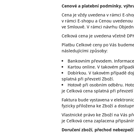
Cenové a platební podmínky, výhr
Cena je vždy uvedena v rámci E-sh
v rámci E-shopu a Cenou uvedenou 
ve Smlouvě. V rámci návrhu Objedn
Celková cena je uvedena včetně DP
Platbu Celkové ceny po Vás budeme
následujícími způsoby:
Bankovním převodem. Informace 
Kartou online. V takovém případě
Dobírkou. V takovém případě dojd
splatná při převzetí Zboží.
Hotově při osobním odběru. Hotov
je Celková cena splatná při převzetí
Faktura bude vystavena v elektroni
fyzicky přiložena ke Zboží a dostup
Vlastnické právo ke Zboží na Vás p
je Celková cena zaplacena připsání
Doručení zboží, přechod nebezpečí