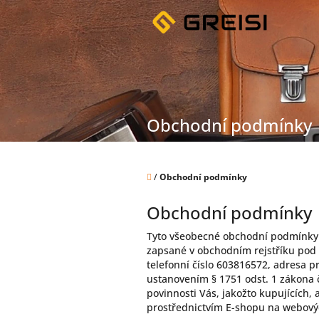
Přejít
na
obsah
Obchodní podmínky
Domů
/
Obchodní podmínky
Obchodní podmínky
Tyto všeobecné obchodní podmínky (
zapsané v obchodním rejstříku pod 
telefonní číslo 603816572, adresa p
ustanovením § 1751 odst. 1 zákona 
povinnosti Vás, jakožto kupujících, 
prostřednictvím E-shopu na webov