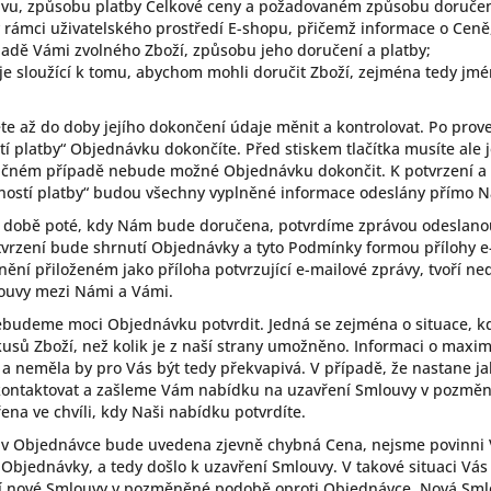
avu, způsobu platby Celkové ceny a požadovaném způsobu doručení
 rámci uživatelského prostředí E-shopu, přičemž informace o Ceně
adě Vámi zvolného Zboží, způsobu jeho doručení a platby;
aje sloužící k tomu, abychom mohli doručit Zboží, zejména tedy jmé
 až do doby jejího dokončení údaje měnit a kontrolovat. Po prove
stí platby“ Objednávku dokončíte. Před stiskem tlačítka musíte ale 
čném případě nebude možné Objednávku dokončit. K potvrzení a so
inností platby“ budou všechny vyplněné informace odeslány přímo 
í době poté, kdy Nám bude doručena, potvrdíme zprávou odeslano
vrzení bude shrnutí Objednávky a tyto Podmínky formou přílohy e
nění přiloženém jako příloha potvrzující e-mailové zprávy, tvoří n
ouvy mezi Námi a Vámi.
ebudeme moci Objednávku potvrdit. Jedná se zejména o situace, k
kusů Zboží, než kolik je z naší strany umožněno. Informaci o maxi
 neměla by pro Vás být tedy překvapivá. V případě, že nastane j
kontaktovat a zašleme Vám nabídku na uzavření Smlouvy v pozmě
na ve chvíli, kdy Naši nabídku potvrdíte.
o v Objednávce bude uvedena zjevně chybná Cena, nejsme povinni 
ní Objednávky, a tedy došlo k uzavření Smlouvy. V takové situaci 
 nové Smlouvy v pozměněné podobě oproti Objednávce. Nová Smlo