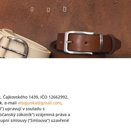
Nákupní
Hledat
Přihlášení
košík
k, Čajkovského 1439, IČO 12662992,
k, e-mail
vitagunka@gmail.com
,
”) upravují v souladu s
Občanský zákoník”) vzájemná práva a
ě kupní smlouvy (“Smlouva”) uzavřené