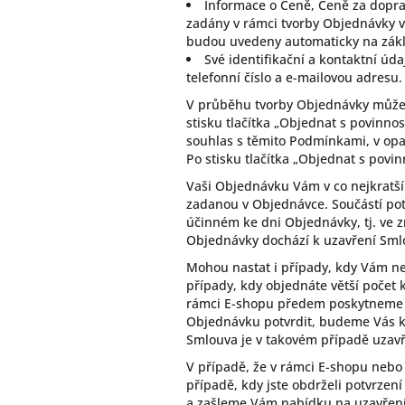
Informace o Ceně, Ceně za dopr
zadány v rámci tvorby Objednávky v
budou uvedeny automaticky na zákl
Své identifikační a kontaktní úd
telefonní číslo a e-mailovou adresu.
V průběhu tvorby Objednávky můžete
stisku tlačítka „Objednat s povinno
souhlas s těmito Podmínkami, v opa
Po stisku tlačítka „Objednat s pov
Vaši Objednávku Vám v co nejkratš
zadanou v Objednávce. Součástí pot
účinném ke dni Objednávky, tj. ve z
Objednávky dochází k uzavření Sml
Mohou nastat i případy, kdy Vám n
případy, kdy objednáte větší počet 
rámci E-shopu předem poskytneme a
Objednávku potvrdit, budeme Vás 
Smlouva je v takovém případě uzavře
V případě, že v rámci E-shopu neb
případě, kdy jste obdrželi potvrze
a zašleme Vám nabídku na uzavření