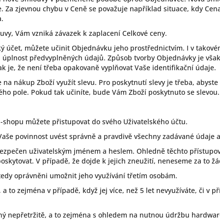
te. Za zjevnou chybu v Ceně se považuje například situace, kdy Ce
a.
ouvy, Vám vzniká závazek k zaplacení Celkové ceny.
ký účet, můžete učinit Objednávku jeho prostřednictvím. I v takov
a úplnost předvyplněných údajů. Způsob tvorby Objednávky je však 
k je, že není třeba opakovaně vyplňovat Vaše identifikační údaje.
a nákup Zboží využít slevu. Pro poskytnutí slevy je třeba, abyste
ého pole. Pokud tak učiníte, bude Vám Zboží poskytnuto se slevou.
 E-shopu můžete přistupovat do svého Uživatelského účtu.
e Vaše povinnost uvést správně a pravdivě všechny zadávané údaje a
bezpečen uživatelským jménem a heslem. Ohledně těchto přístupový
oskytovat. V případě, že dojde k jejich zneužití, neneseme za to 
e tedy oprávněni umožnit jeho využívání třetím osobám.
a to zejména v případě, když jej více, než 5 let nevyužíváte, či v p
ný nepřetržitě, a to zejména s ohledem na nutnou údržbu hardwar