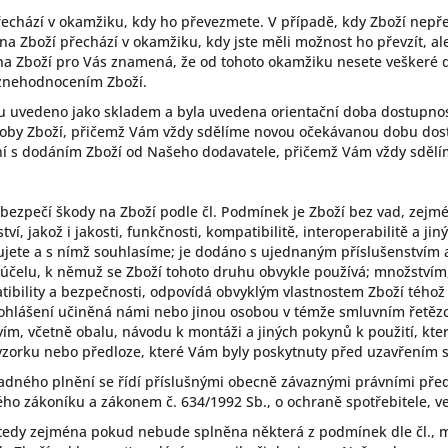
echází v okamžiku, kdy ho převezmete. V případě, kdy Zboží nepře
 Zboží přechází v okamžiku, kdy jste měli možnost ho převzít, ale
a Zboží pro Vás znamená, že od tohoto okamžiku nesete veškeré d
 znehodnocením Zboží.
pu uvedeno jako skladem a byla uvedena orientační doba dostupno
by Zboží, přičemž Vám vždy sdělíme novou očekávanou dobu dost
í s dodáním Zboží od Našeho dodavatele, přičemž Vám vždy sděl
ezpečí škody na Zboží podle čl. Podmínek je Zboží bez vad, zejmé
, jakož i jakosti, funkčnosti, kompatibilitě, interoperabilitě a j
ujete a s nímž souhlasíme; je dodáno s ujednaným příslušenstvím a
 účelu, k němuž se Zboží tohoto druhu obvykle používá; množstvím, 
patibility a bezpečnosti, odpovídá obvyklým vlastnostem Zboží téh
rohlášení učiněná námi nebo jinou osobou v témže smluvním řetěz
vím, včetně obalu, návodu k montáži a jiných pokynů k použití, kt
vzorku nebo předloze, které Vám byly poskytnuty před uzavřením 
vadného plnění se řídí příslušnými obecně závaznými právními pře
ho zákoníku a zákonem č. 634/1992 Sb., o ochraně spotřebitele, ve
, tedy zejména pokud nebude splněna některá z podmínek dle čl.,