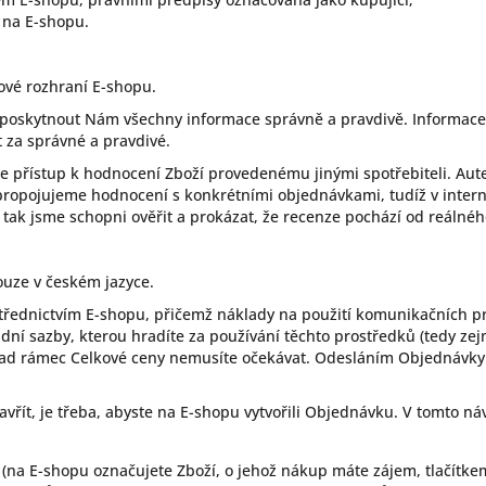
 na E-shopu.
ové rozhraní E-shopu.
 poskytnout Nám všechny informace správně a pravdivě. Informace, 
za správné a pravdivé.
přístup k hodnocení Zboží provedenému jinými spotřebiteli. Aute
 propojujeme hodnocení s konkrétními objednávkami, tudíž v inte
 tak jsme schopni ověřit a prokázat, že recenze pochází od reálnéh
uze v českém jazyce.
třednictvím E-shopu, přičemž náklady na použití komunikačních pr
adní sazby, kterou hradíte za používání těchto prostředků (tedy ze
ad rámec Celkové ceny nemusíte očekávat. Odesláním Objednávky s
řít, je třeba, abyste na E-shopu vytvořili Objednávku. V tomto ná
na E-shopu označujete Zboží, o jehož nákup máte zájem, tlačítkem