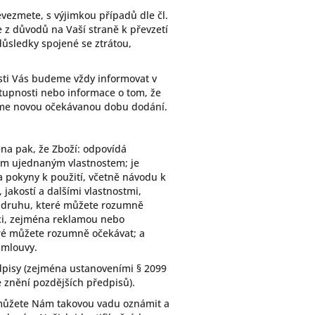
vezmete, s výjimkou případů dle čl.
 z důvodů na Vaší straně k převzetí
ůsledky spojené se ztrátou,
sti Vás budeme vždy informovat v
upnosti nebo informace o tom, že
íme novou očekávanou dobu dodání.
na pak, že Zboží: odpovídá
iným ujednaným vlastnostem; je
 pokyny k použití, včetně návodu k
jakostí a dalšími vlastnostmi,
ož druhu, které můžete rozumně
ci, zejména reklamou nebo
eré můžete rozumně očekávat; a
smlouvy.
dpisy (zejména ustanoveními § 2099
 znění pozdějších předpisů).
 můžete Nám takovou vadu oznámit a