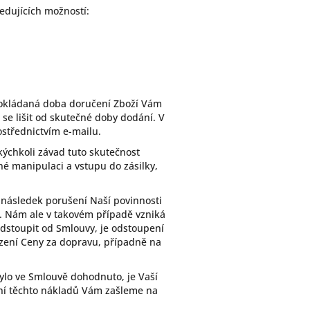
edujících možností:
pokládaná doba doručení Zboží Vám
e lišit od skutečné doby dodání. V
střednictvím e-mailu.
kýchkoli závad tuto skutečnost
é manipulaci a vstupu do zásilky,
a následek porušení Naší povinnosti
. Nám ale v takovém případě vzniká
stoupit od Smlouvy, je odstoupení
zení Ceny za dopravu, případně na
ylo ve Smlouvě dohodnuto, je Vaší
ní těchto nákladů Vám zašleme na