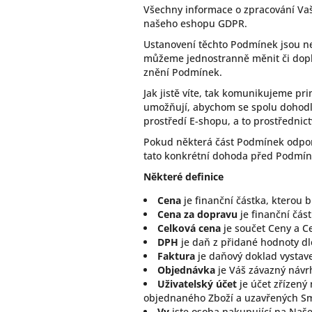
Všechny informace o zpracování Va
našeho eshopu GDPR.
Ustanovení těchto Podmínek jsou n
můžeme jednostranně měnit či doplň
znění Podmínek.
Jak jistě víte, tak komunikujeme pr
umožňují, abychom se spolu dohodli
prostředí E-shopu, a to prostředni
Pokud některá část Podmínek odpor
tato konkrétní dohoda před Podmín
Některé definice
Cena
je finanční částka, kterou b
Cena za dopravu
je finanční část
Celková cena
je součet Ceny a C
DPH
je daň z přidané hodnoty dl
Faktura
je daňový doklad vystav
Objednávka
je Váš závazný návr
Uživatelský účet
je účet zřízený
objednaného Zboží a uzavřených Sm
Vy
jste osoba nakupující na Naše