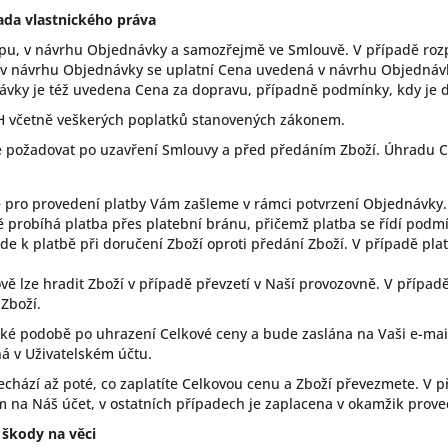
ada vlastnického práva
opu, v návrhu Objednávky a samozřejmě ve Smlouvě. V případě ro
v návrhu Objednávky se uplatní Cena uvedená v návrhu Objednávk
ávky je též uvedena Cena za dopravu, případně podmínky, kdy je 
H včetně veškerých poplatků stanovených zákonem.
 požadovat po uzavření Smlouvy a před předáním Zboží. Úhradu C
pro provedení platby Vám zašleme v rámci potvrzení Objednávky.
 probíhá platba přes platební bránu, přičemž platba se řídí podm
e k platbě při doručení Zboží oproti předání Zboží. V případě pla
ě lze hradit Zboží v případě převzetí v Naší provozovně. V přípa
 Zboží.
cké podobě po uhrazení Celkové ceny a bude zaslána na Vaši e-mai
ná v Uživatelském účtu.
řechází až poté, co zaplatíte Celkovou cenu a Zboží převezmete. 
m na Náš účet, v ostatních případech je zaplacena v okamžik prove
 škody na věci