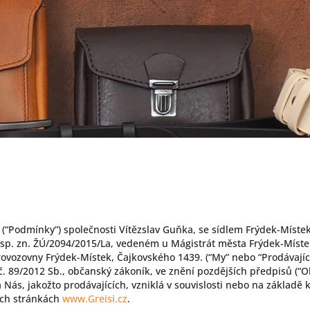
“Podmínky”) společnosti Vítězslav Guňka, se sídlem Frýdek-Míste
sp. zn. ŽÚ/2094/2015/La, vedeném u Mágistrát města Frýdek-Míste
rovozovny Frýdek-Místek, Čajkovského 1439. (“My” nebo “Prodávající
č. 89/2012 Sb., občanský zákoník, ve znění pozdějších předpisů (“
a Nás, jakožto prodávajících, vzniklá v souvislosti nebo na základ
ých stránkách
www.Greisi.cz
.