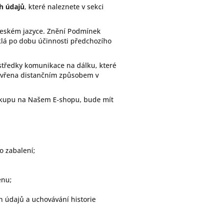
h údajů
, které naleznete v sekci
českém jazyce. Znění Podmínek
klá po dobu účinnosti předchozího
rostředky komunikace na dálku, které
zavřena distančním způsobem v
nákupu na Našem E-shopu, bude mít
o zabalení;
enu;
 údajů a uchovávání historie