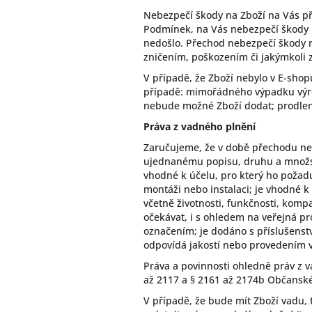
Nebezpečí škody na Zboží na Vás př
Podmínek, na Vás nebezpečí škody na
nedošlo. Přechod nebezpečí škody n
zničením, poškozením či jakýmkoli
V případě, že Zboží nebylo v E-sho
případě: mimořádného výpadku výro
nebude možné Zboží dodat; prodlen
Práva z vadného plnění
Zaručujeme, že v době přechodu neb
ujednanému popisu, druhu a množství
vhodné k účelu, pro který ho požad
montáži nebo instalaci; je vhodné k
včetně životnosti, funkčnosti, kom
očekávat, i s ohledem na veřejná p
označením; je dodáno s příslušenst
odpovídá jakostí nebo provedením 
Práva a povinnosti ohledně práv z 
až 2117 a § 2161 až 2174b Občanské
V případě, že bude mít Zboží vadu