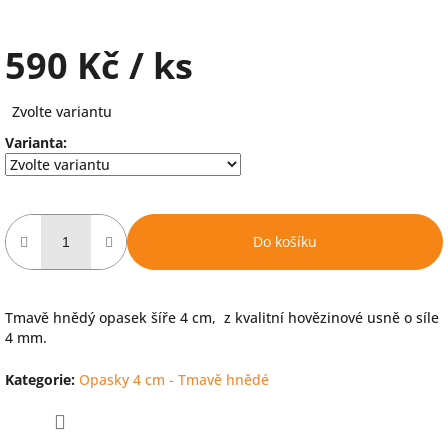
590 Kč
/ ks
Měrná
Zvolte variantu
cena:
Varianta:
Do košíku
Tmavě hnědý opasek šíře 4 cm, z kvalitní hovězinové usně o síle
4 mm.
Kategorie
:
Opasky 4 cm - Tmavě hnědé