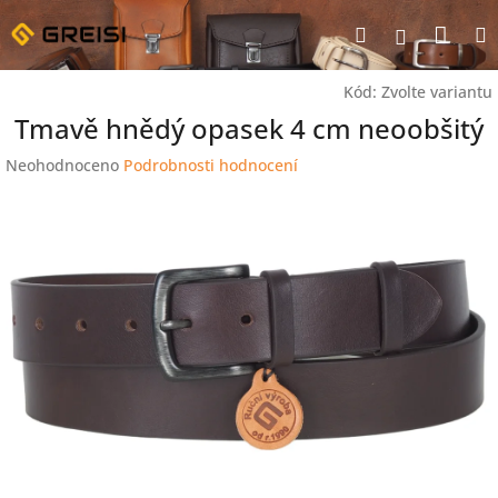
Přejít
Nák
Hledat
na
Přihlášen
obsah
koší
Kód:
Zvolte variantu
Tmavě hnědý opasek 4 cm neoobšitý
Průměrné
Neohodnoceno
Podrobnosti hodnocení
hodnocení
produktu
je
0,0
z
5
hvězdiček.