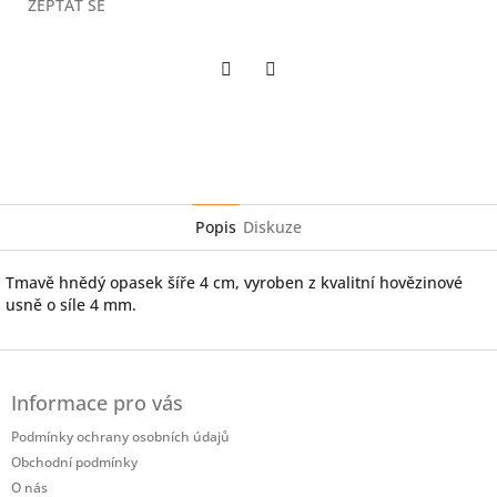
ZEPTAT SE
Twitter
Facebook
Popis
Diskuze
Tmavě hnědý opasek šíře 4 cm, vyroben z kvalitní hovězinové
usně o síle 4 mm.
Z
á
Informace pro vás
p
a
Podmínky ochrany osobních údajů
t
Obchodní podmínky
í
O nás