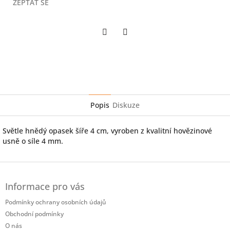
ZEPTAT SE
Twitter
Facebook
Popis
Diskuze
Světle hnědý opasek šíře 4 cm, vyroben z kvalitní hovězinové
usně o síle 4 mm.
Z
á
Informace pro vás
p
a
Podmínky ochrany osobních údajů
t
Obchodní podmínky
í
O nás