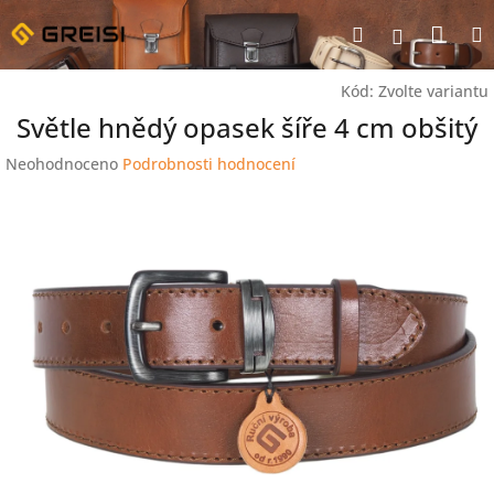
Přejít
Nák
Hledat
na
Přihlášen
obsah
koší
Kód:
Zvolte variantu
Světle hnědý opasek šíře 4 cm obšitý
Průměrné
Neohodnoceno
Podrobnosti hodnocení
hodnocení
produktu
je
0,0
z
5
hvězdiček.