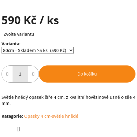
590 Kč
/ ks
Měrná
Zvolte variantu
cena:
Varianta:
Do košíku
Světle hnědý opasek šíře 4 cm, z kvalitní hovězinové usně o síle 4
mm.
Kategorie
:
Opasky 4 cm-světle hnědé