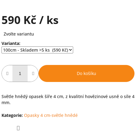
590 Kč
/ ks
Měrná
Zvolte variantu
cena:
Varianta:
Do košíku
Světle hnědý opasek šíře 4 cm, z kvalitní hovězinové usně o síle 4
mm.
Kategorie
:
Opasky 4 cm-světle hnědé