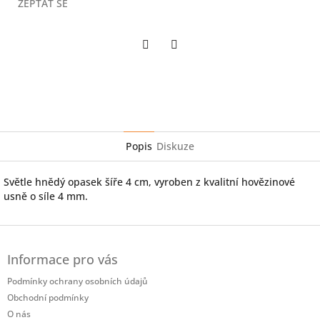
ZEPTAT SE
Twitter
Facebook
Popis
Diskuze
Světle hnědý opasek šíře 4 cm, vyroben z kvalitní hovězinové
usně o síle 4 mm.
Z
á
Informace pro vás
p
a
Podmínky ochrany osobních údajů
t
Obchodní podmínky
í
O nás