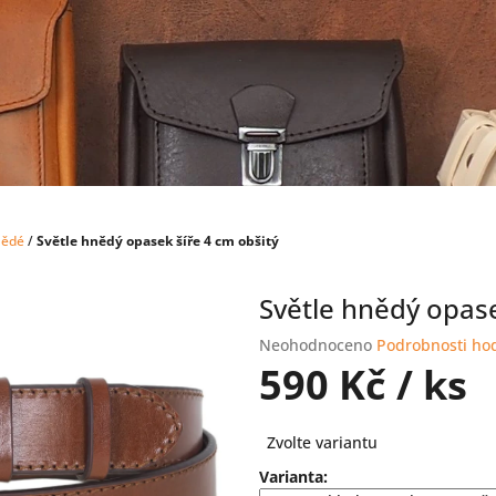
nědé
/
Světle hnědý opasek šíře 4 cm obšitý
Světle hnědý opase
Průměrné
Neohodnoceno
Podrobnosti ho
hodnocení
590 Kč
/ ks
produktu
je
Měrná
0,0
Zvolte variantu
cena:
z
Varianta:
5