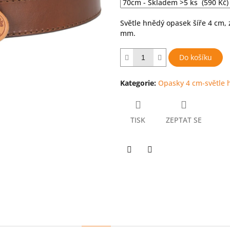
hvězdiček.
Světle hnědý opasek šíře 4 cm, z
mm.
Do košíku
Kategorie
:
Opasky 4 cm-světle
TISK
ZEPTAT SE
Twitter
Facebook