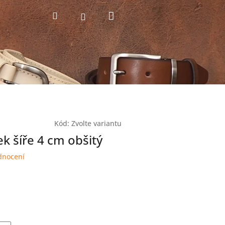
Nákupní
Hledat
Přihlášení
košík
Kód:
Zvolte variantu
k šíře 4 cm obšitý
dnocení