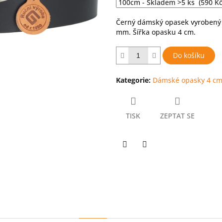
hvězdiček.
Černý dámský opasek vyrobený z
mm. Šířka opasku 4 cm.
Do košíku
Kategorie
:
Dámské opasky 4 c
TISK
ZEPTAT SE
Twitter
Facebook