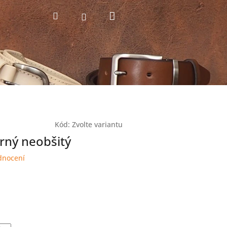
Nákupní
Hledat
Přihlášení
košík
Kód:
Zvolte variantu
rný neobšitý
dnocení