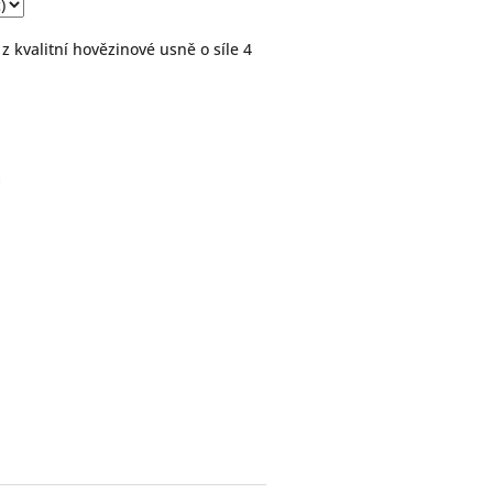
 kvalitní hovězinové usně o síle 4
m