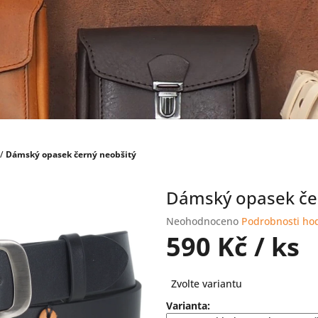
/
Dámský opasek černý neobšitý
Dámský opasek če
Průměrné
Neohodnoceno
Podrobnosti ho
hodnocení
590 Kč
/ ks
produktu
je
Měrná
0,0
Zvolte variantu
cena:
z
Varianta:
5