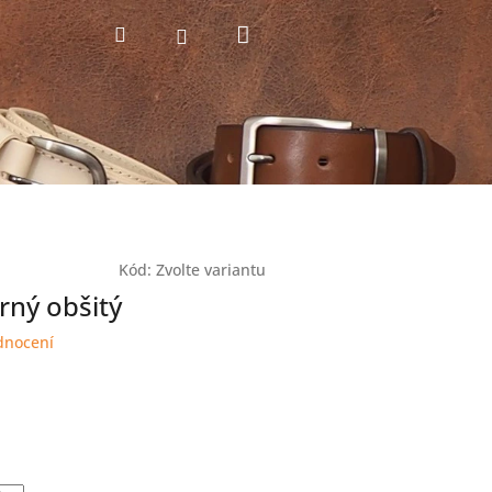
Nákupní
Hledat
Přihlášení
košík
Kód:
Zvolte variantu
ný obšitý
dnocení