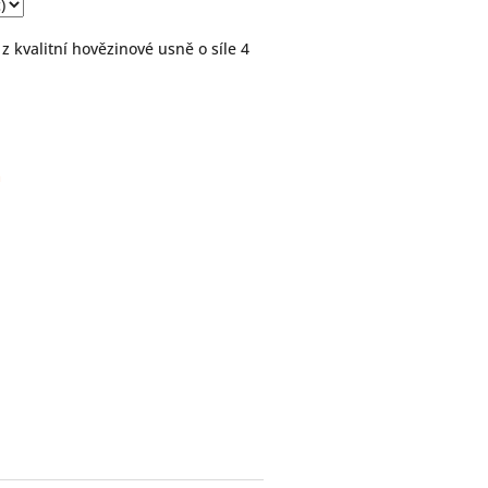
 kvalitní hovězinové usně o síle 4
m