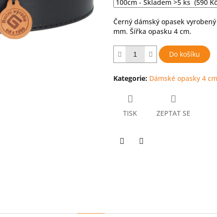
hvězdiček.
Černý dámský opasek vyrobený z
mm. Šířka opasku 4 cm.
Do košíku
Kategorie
:
Dámské opasky 4 c
TISK
ZEPTAT SE
Twitter
Facebook