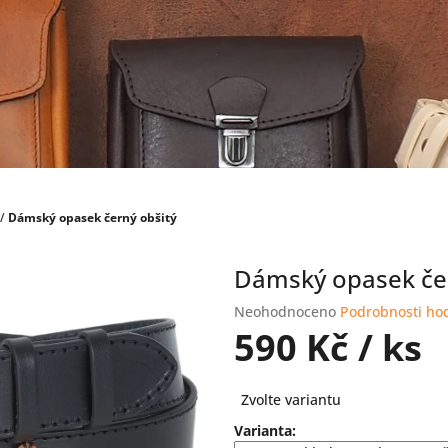
/
Dámský opasek černý obšitý
Dámský opasek čer
Průměrné
Neohodnoceno
Podrobnosti ho
hodnocení
590 Kč
/ ks
produktu
je
Měrná
0,0
Zvolte variantu
cena:
z
Varianta:
5