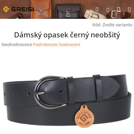
Přejít
Nák
Hledat
na
Přihlášen
obsah
koší
Kód:
Zvolte variantu
Dámský opasek černý neobšitý
Průměrné
Neohodnoceno
Podrobnosti hodnocení
hodnocení
produktu
je
0,0
z
5
hvězdiček.