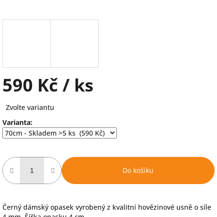
590 Kč
/ ks
Měrná
Zvolte variantu
cena:
Varianta:
Do košíku
Černý dámský opasek vyrobený z kvalitní hovězinové usně o síle
4 mm. Šířka opasku 4 cm.