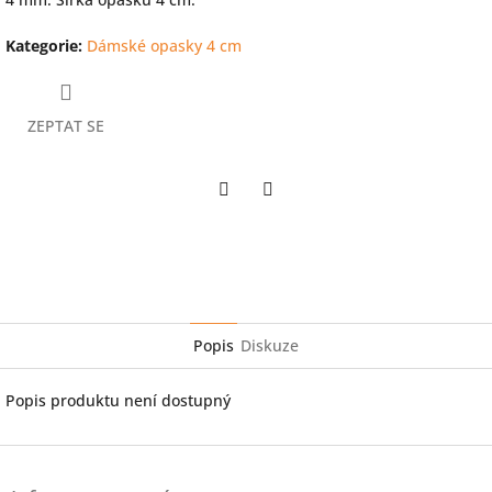
Kategorie
:
Dámské opasky 4 cm
ZEPTAT SE
Twitter
Facebook
Popis
Diskuze
Popis produktu není dostupný
Z
á