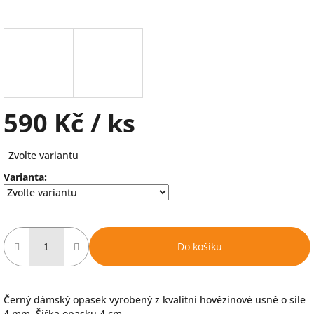
590 Kč
/ ks
Měrná
Zvolte variantu
cena:
Varianta:
Do košíku
Černý dámský opasek vyrobený z kvalitní hovězinové usně o síle
4 mm. Šířka opasku 4 cm.