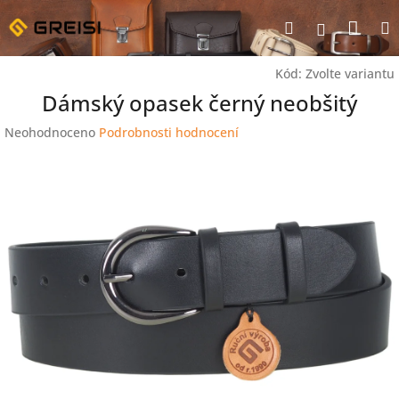
Přejít
Nák
Hledat
na
Přihlášen
obsah
koší
Kód:
Zvolte variantu
Dámský opasek černý neobšitý
Průměrné
Neohodnoceno
Podrobnosti hodnocení
hodnocení
produktu
je
0,0
z
5
hvězdiček.