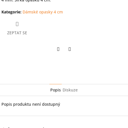
Kategorie
:
Dámské opasky 4 cm
ZEPTAT SE
Twitter
Facebook
Popis
Diskuze
Popis produktu není dostupný
Z
á