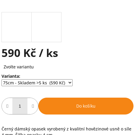
590 Kč
/ ks
Měrná
Zvolte variantu
cena:
Varianta:
Do košíku
Černý dámský opasek vyrobený z kvalitní hovězinové usně o síle
4 mm. Šířka opasku 4 cm.