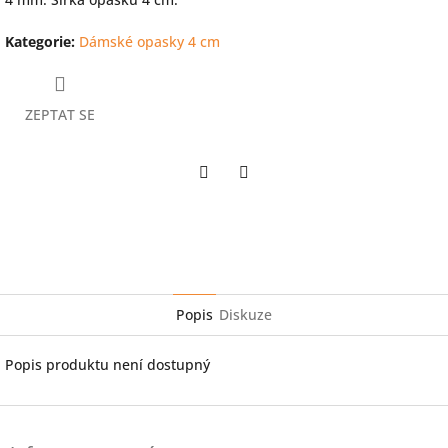
Kategorie
:
Dámské opasky 4 cm
ZEPTAT SE
Twitter
Facebook
Popis
Diskuze
Popis produktu není dostupný
Z
á