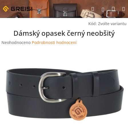
Přejít
Nák
Hledat
na
Přihlášen
obsah
koší
Kód:
Zvolte variantu
Dámský opasek černý neobšitý
Průměrné
Neohodnoceno
Podrobnosti hodnocení
hodnocení
produktu
je
0,0
z
5
hvězdiček.