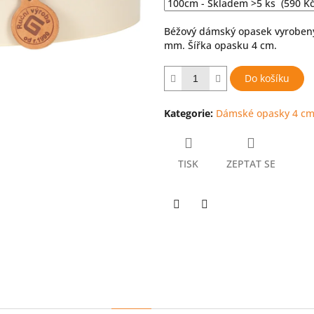
hvězdiček.
Béžový dámský opasek vyrobený 
mm. Šířka opasku 4 cm.
Do košíku
Kategorie
:
Dámské opasky 4 c
TISK
ZEPTAT SE
Twitter
Facebook