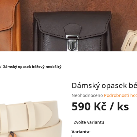
/
Dámský opasek béžový neobšitý
Dámský opasek bé
Průměrné
Neohodnoceno
Podrobnosti ho
hodnocení
590 Kč
/ ks
produktu
je
Měrná
0,0
Zvolte variantu
cena:
z
Varianta:
5