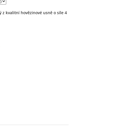
z kvalitní hovězinové usně o síle 4
m