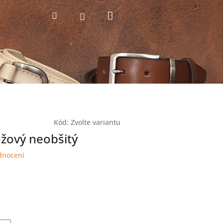
Nákupní
Hledat
Přihlášení
košík
Kód:
Zvolte variantu
žový neobšitý
dnocení