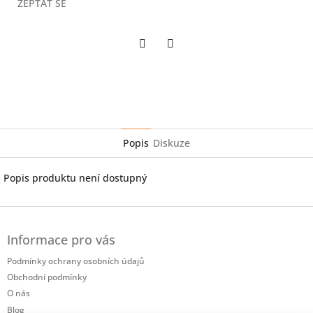
ZEPTAT SE
Twitter
Facebook
Popis
Diskuze
Popis produktu není dostupný
Z
á
Informace pro vás
p
a
Podmínky ochrany osobních údajů
t
Obchodní podmínky
í
O nás
Blog