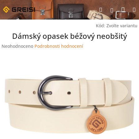
Přejít
Nák
Hledat
na
Přihlášen
obsah
koší
Kód:
Zvolte variantu
Dámský opasek béžový neobšitý
Průměrné
Neohodnoceno
Podrobnosti hodnocení
hodnocení
produktu
je
0,0
z
5
hvězdiček.