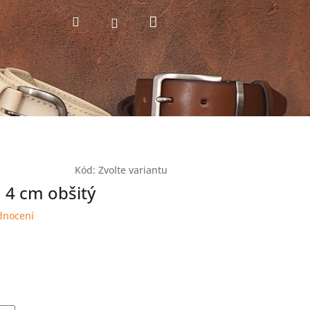
Nákupní
Hledat
Přihlášení
košík
Kód:
Zvolte variantu
 4 cm obšitý
dnocení