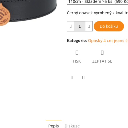
hvězdiček.
Černý opasek vyrobený z kvalit
Do košíku
Kategorie
:
Opasky 4 cm-jeans č
TISK
ZEPTAT SE
Twitter
Facebook
Popis
Diskuze