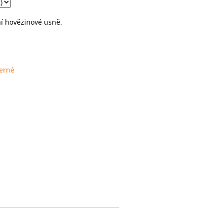
ní hovězinové usně.
erné