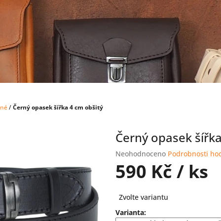
rné
/
Černý opasek šířka 4 cm obšitý
Černý opasek šířka
Průměrné
Neohodnoceno
Podrobnosti ho
hodnocení
590 Kč
/ ks
produktu
je
Měrná
0,0
Zvolte variantu
cena:
z
Varianta:
5