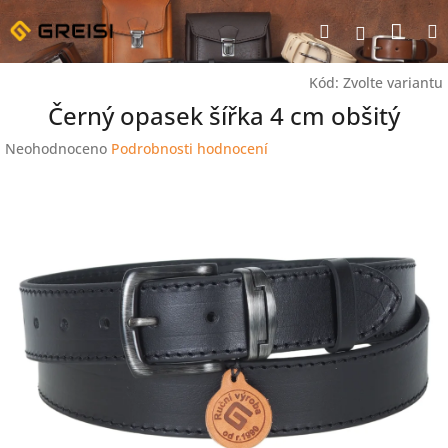
Přejít
Nák
Hledat
na
Přihlášen
obsah
koší
Kód:
Zvolte variantu
Černý opasek šířka 4 cm obšitý
Průměrné
Neohodnoceno
Podrobnosti hodnocení
hodnocení
produktu
je
0,0
z
5
hvězdiček.