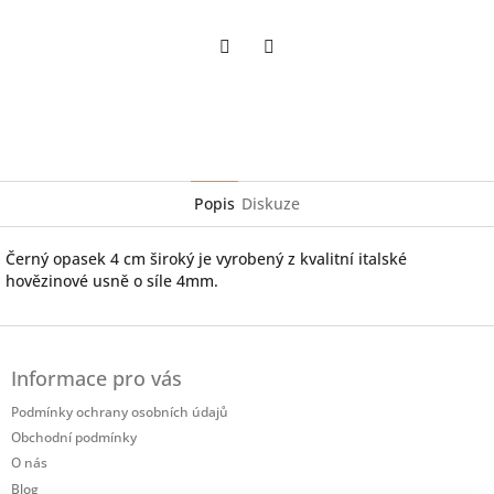
Twitter
Facebook
Popis
Diskuze
Černý opasek 4 cm široký je vyrobený z kvalitní italské
hovězinové usně o síle 4mm.
Z
á
Informace pro vás
p
a
Podmínky ochrany osobních údajů
t
Obchodní podmínky
í
O nás
Blog