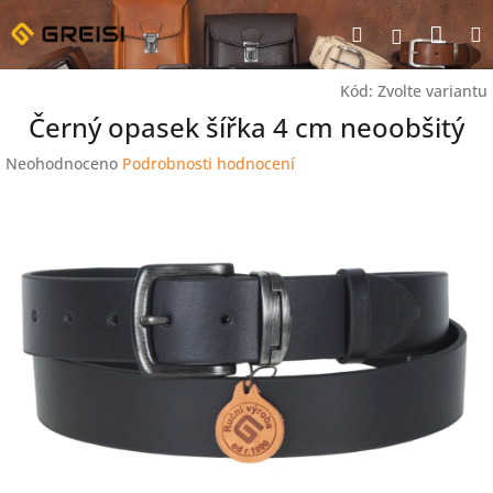
Přejít
Nák
Hledat
na
Přihlášen
obsah
koší
Kód:
Zvolte variantu
Černý opasek šířka 4 cm neoobšitý
Průměrné
Neohodnoceno
Podrobnosti hodnocení
hodnocení
produktu
je
0,0
z
5
hvězdiček.