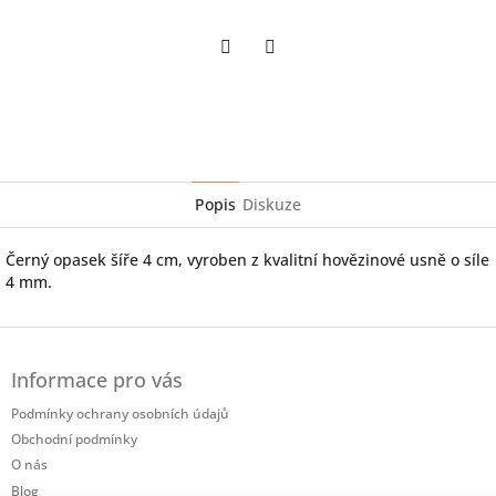
Twitter
Facebook
Popis
Diskuze
Černý opasek šíře 4 cm, vyroben z kvalitní hovězinové usně o síle
4 mm.
Z
á
Informace pro vás
p
a
Podmínky ochrany osobních údajů
t
Obchodní podmínky
í
O nás
Blog