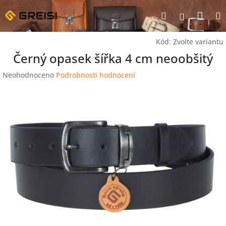
Přejít
Nák
Hledat
na
Přihlášen
obsah
koší
Kód:
Zvolte variantu
Černý opasek šířka 4 cm neoobšitý
Průměrné
Neohodnoceno
Podrobnosti hodnocení
hodnocení
produktu
je
0,0
z
5
hvězdiček.