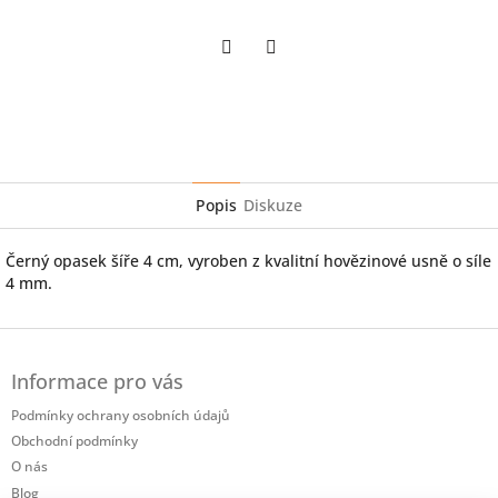
Twitter
Facebook
Popis
Diskuze
Černý opasek šíře 4 cm, vyroben z kvalitní hovězinové usně o síle
4 mm.
Z
á
Informace pro vás
p
a
Podmínky ochrany osobních údajů
t
Obchodní podmínky
í
O nás
Blog