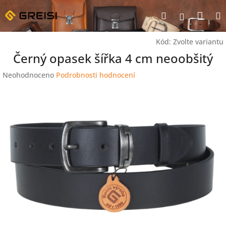
Přejít
Nák
Hledat
na
Přihlášen
obsah
koší
Kód:
Zvolte variantu
Černý opasek šířka 4 cm neoobšitý
Průměrné
Neohodnoceno
Podrobnosti hodnocení
hodnocení
produktu
je
0,0
z
5
hvězdiček.