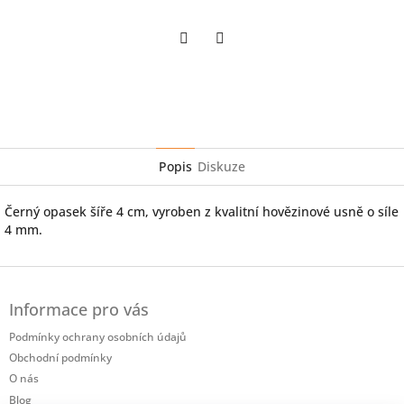
Twitter
Facebook
Popis
Diskuze
Černý opasek šíře 4 cm, vyroben z kvalitní hovězinové usně o síle
4 mm.
Z
á
Informace pro vás
p
a
Podmínky ochrany osobních údajů
t
Obchodní podmínky
í
O nás
Blog