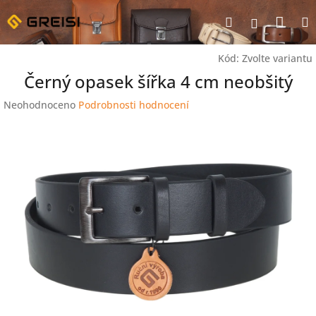
Přejít
Nák
Hledat
na
Přihlášen
obsah
koší
Kód:
Zvolte variantu
Černý opasek šířka 4 cm neobšitý
Průměrné
Neohodnoceno
Podrobnosti hodnocení
hodnocení
produktu
je
0,0
z
5
hvězdiček.