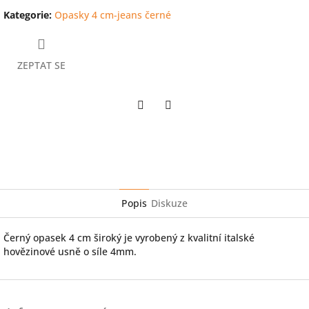
Kategorie
:
Opasky 4 cm-jeans černé
ZEPTAT SE
Twitter
Facebook
Popis
Diskuze
Černý opasek 4 cm široký je vyrobený z kvalitní italské
hovězinové usně o síle 4mm.
Z
á