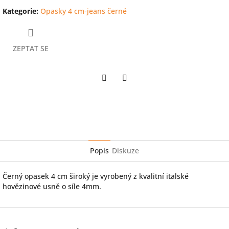
Kategorie
:
Opasky 4 cm-jeans černé
ZEPTAT SE
Twitter
Facebook
Popis
Diskuze
Černý opasek 4 cm široký je vyrobený z kvalitní italské
hovězinové usně o síle 4mm.
Z
á