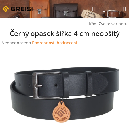
Přejít
Nák
Hledat
na
Přihlášen
obsah
koší
Kód:
Zvolte variantu
Černý opasek šířka 4 cm neobšitý
Průměrné
Neohodnoceno
Podrobnosti hodnocení
hodnocení
produktu
je
0,0
z
5
hvězdiček.